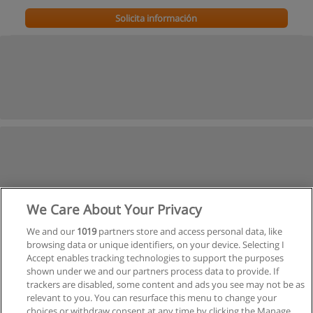
Solicita información
We Care About Your Privacy
We and our
1019
partners store and access personal data, like
browsing data or unique identifiers, on your device. Selecting I
Accept enables tracking technologies to support the purposes
shown under we and our partners process data to provide. If
trackers are disabled, some content and ads you see may not be as
relevant to you. You can resurface this menu to change your
choices or withdraw consent at any time by clicking the Manage