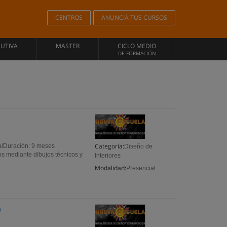
CENTROS
ANUNCIÁ TUS CURSOS
CUTIVA
MASTER
CICLO MEDIO
DE FORMACIÓN
Categoría:
nalDuración: 9 meses
Diseño de
s mediante dibujos técnicos y
Interiores
Modalidad:
Presencial
s