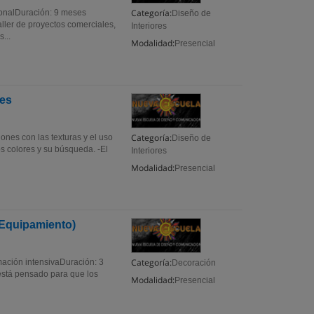
Categoría:
ionalDuración: 9 meses
Diseño de
ller de proyectos comerciales,
Interiores
...
Modalidad:
Presencial
res
Categoría:
iones con las texturas y el uso
Diseño de
os colores y su búsqueda. -El
Interiores
Modalidad:
Presencial
y Equipamiento)
Categoría:
mación intensivaDuración: 3
Decoración
está pensado para que los
Modalidad:
Presencial