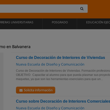
RRERAS UNIVERSITARIAS
POSGRADO
EDUCACIÓN EJE
smo en Balvanera
Curso de Decoración de Interiores de Viviendas
Nueva Escuela de Diseño y Comunicación
Curso de Decoración de Interiores de Viviendas. Formación profesio
OBJETIVO: Capacitar al alumno para que pueda plasmar sus proyecto
maquetas, ya que son las herramientas esenciales para que un...
Solicita información
Curso sobre Decoración de Interiores Comerciale
Nueva Escuela de Diseño y Comunicación