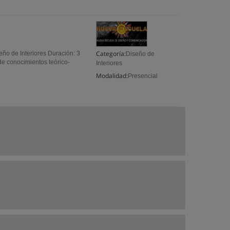
Categoría:
seño de Interiores Duración: 3
Diseño de
de conocimientos teórico-
Interiores
Modalidad:
Presencial