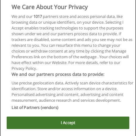
We Care About Your Privacy
We and our
1017
partners store and access personal data, like
browsing data or unique identifiers, on your device. Selecting I
Accept enables tracking technologies to support the purposes
shown under we and our partners process data to provide. If
trackers are disabled, some content and ads you see may not be as
relevant to you. You can resurface this menu to change your
choices or withdraw consent at any time by clicking the Manage
Preferences link on the bottom of the webpage . Your choices will
have effect within our Website. For more details, refer to our
Privacy Policy.
We and our partners process data to provide:
Use precise geolocation data. Actively scan device characteristics for
Reglas de uso
identification. Store and/or access information on a device.
Personalised advertising and content, advertising and content
Privacidad de datos
measurement, audience research and services development.
List of Partners (vendors)
Contactar con Educaedu
I Accept
Copyright © Educaedu Business S.L. - CIF : B-95610580: -
www.educaedu.com.ar
Este sitio utiliza cookies.
Si continua navegando, consideramos que acepta su uso.