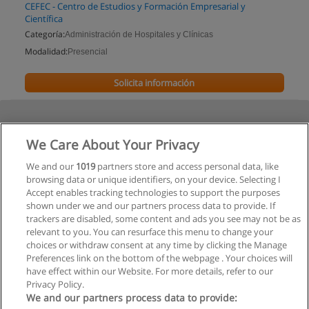
CEFEC - Centro de Estudios y Formación Empresarial y
Científica
Categoría:
Administración de Hospitales y Clínicas
Modalidad:
Presencial
Solicita información
We Care About Your Privacy
We and our
1019
partners store and access personal data, like
browsing data or unique identifiers, on your device. Selecting I
Accept enables tracking technologies to support the purposes
shown under we and our partners process data to provide. If
trackers are disabled, some content and ads you see may not be as
relevant to you. You can resurface this menu to change your
choices or withdraw consent at any time by clicking the Manage
Preferences link on the bottom of the webpage . Your choices will
have effect within our Website. For more details, refer to our
Privacy Policy.
We and our partners process data to provide: