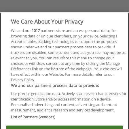
We Care About Your Privacy
We and our
1017
partners store and access personal data, like
browsing data or unique identifiers, on your device. Selecting I
Accept enables tracking technologies to support the purposes
shown under we and our partners process data to provide. If
trackers are disabled, some content and ads you see may not be as
relevant to you. You can resurface this menu to change your
choices or withdraw consent at any time by clicking the Manage
Preferences link on the bottom of the webpage . Your choices will
have effect within our Website. For more details, refer to our
Privacy Policy.
Reglas de uso
We and our partners process data to provide:
Privacidad de datos
Use precise geolocation data. Actively scan device characteristics for
identification. Store and/or access information on a device.
Contactar con Educaedu
Personalised advertising and content, advertising and content
measurement, audience research and services development.
List of Partners (vendors)
Copyright © Educaedu Business S.L. - CIF : B-95610580: -
www.educaedu.com.ar