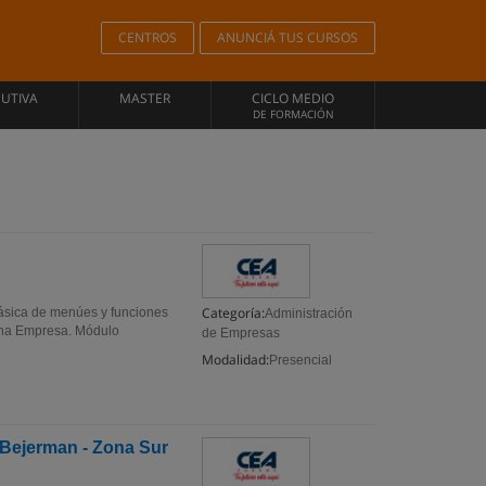
CENTROS
ANUNCIÁ TUS CURSOS
CUTIVA
MASTER
CICLO MEDIO
DE FORMACIÓN
Categoría:
ásica de menúes y funciones
Administración
una Empresa. Módulo
de Empresas
Modalidad:
Presencial
 Bejerman - Zona Sur