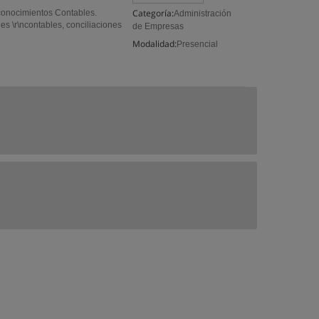
Categoría:
 conocimientos Contables.
Administración
es \r\ncontables, conciliaciones
de Empresas
Modalidad:
Presencial