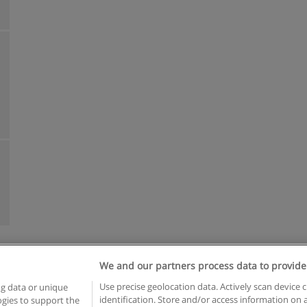
We and our partners process data to provide
Reglas de uso
Privacidad de datos
Contactar con Educaedu
Use precise geolocation data. Actively scan device c
ng data or unique
identification. Store and/or access information on 
logies to support the