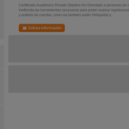
Certificado Académico Privado Objetivo \r\n Orientado a personas sin
\r\nBrinda las herramientas necesarias para poder realizar registracion
y análisis de cuentas, como asi también poder \r\nliquidar y...
Solicita información