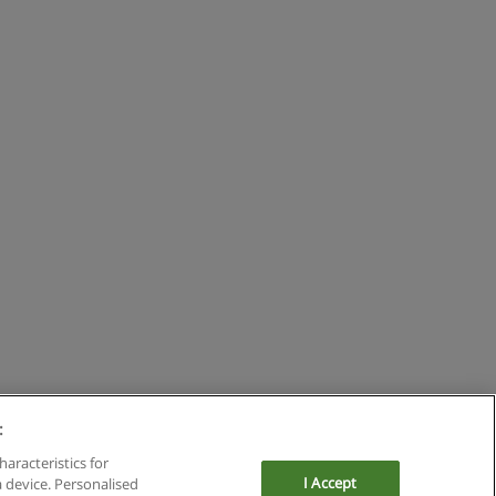
:
haracteristics for
I Accept
a device. Personalised