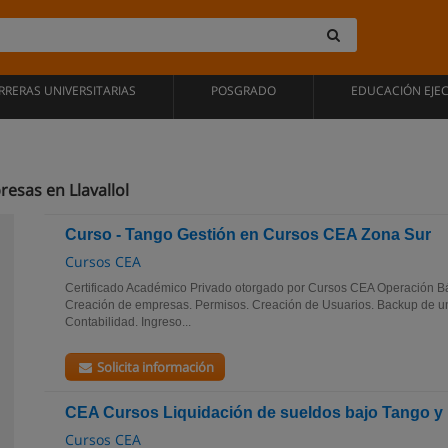
RRERAS UNIVERSITARIAS
POSGRADO
EDUCACIÓN EJE
esas en Llavallol
Curso - Tango Gestión en Cursos CEA Zona Sur
Cursos CEA
Certificado Académico Privado otorgado por Cursos CEA Operación B
Creación de empresas. Permisos. Creación de Usuarios. Backup de 
Contabilidad. Ingreso...
Solicita información
CEA Cursos Liquidación de sueldos bajo Tango y
Cursos CEA