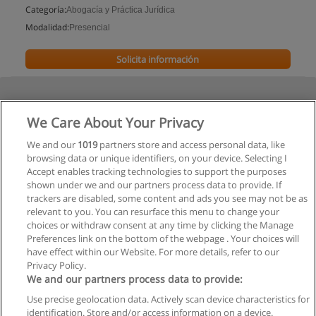
Categoría:
Abogacía y Práctica Jurídica
Modalidad:
Presencial
Solicita información
We Care About Your Privacy
We and our
1019
partners store and access personal data, like
browsing data or unique identifiers, on your device. Selecting I
Accept enables tracking technologies to support the purposes
shown under we and our partners process data to provide. If
trackers are disabled, some content and ads you see may not be as
relevant to you. You can resurface this menu to change your
choices or withdraw consent at any time by clicking the Manage
Preferences link on the bottom of the webpage . Your choices will
have effect within our Website. For more details, refer to our
Privacy Policy.
We and our partners process data to provide:
Use precise geolocation data. Actively scan device characteristics for
Reglas de uso
identification. Store and/or access information on a device.