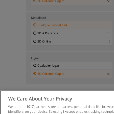
3D Córdoba Capital
Modalidad
Cualquier modalidad
3D A Distancia
14
3D Online
9
Lugar
Cualquier lugar
3D Córdoba Capital
We Care About Your Privacy
We and our
1017
partners store and access personal data, like browsi
identifiers, on your device. Selecting I Accept enables tracking techno