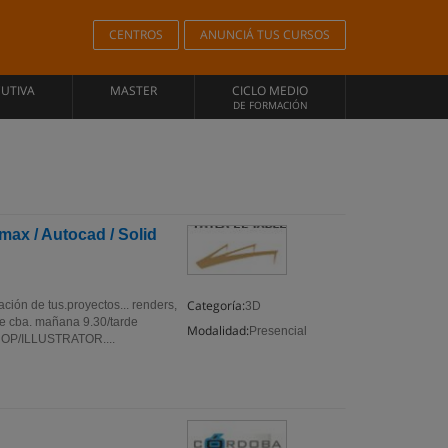
CENTROS
ANUNCIÁ TUS CURSOS
CUTIVA
MASTER
CICLO MEDIO
DE FORMACIÓN
max / Autocad / Solid
Categoría:
ción de tus.proyectos... renders,
3D
e cba. mañana 9.30/tarde
Modalidad:
Presencial
OP/ILLUSTRATOR....