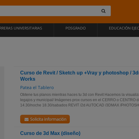
RRERAS UNIVERSITARIAS
POSGRADO
EDUCACIÓN EJE
Curso de Revit / Sketch up +Vray y photoshop / 3d
Works
Patea el Tablero
Obtene tus planos mientras haces tu 3d con Revit Hacemos la visualiza
legajos y municipal/ Imágenes prox cursos en el CERRO o CENTRO d
14.30/noche 18.30/sabados REVIT /2d AUTOCAD /3DMAX /PHOTOSH
Solicita información
Curso de 3d Max (diseño)