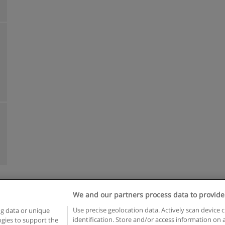
We and our partners process data to provide
Reglas de uso
Privacidad de datos
Contactar con Educaedu
Use precise geolocation data. Actively scan device c
ng data or unique
identification. Store and/or access information on 
logies to support the