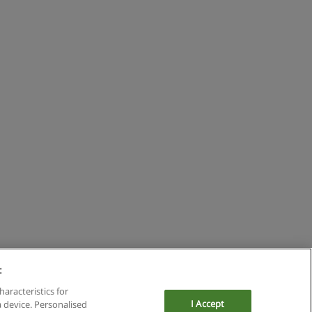
:
haracteristics for
I Accept
a device. Personalised