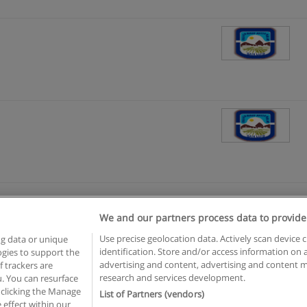
We and our partners process data to provide
Reglas de uso
Privacidad de datos
Contactar con Educaedu
Use precise geolocation data. Actively scan device c
ng data or unique
identification. Store and/or access information on 
logies to support the
Copyright © Educaedu Business S.L. - CIF : B-95610580: -
www.educaedu.com.ar
advertising and content, advertising and content
 trackers are
research and services development.
. You can resurface
 clicking the Manage
List of Partners (vendors)
 effect within our