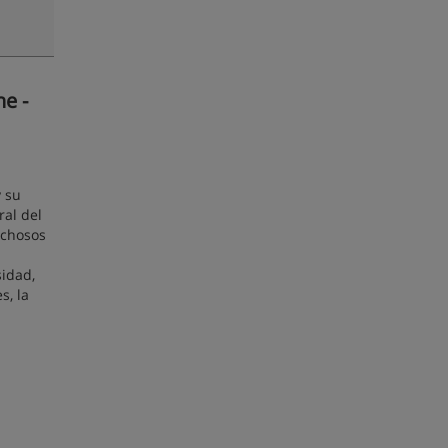
he -
y su
ral del
echosos
sidad,
s, la