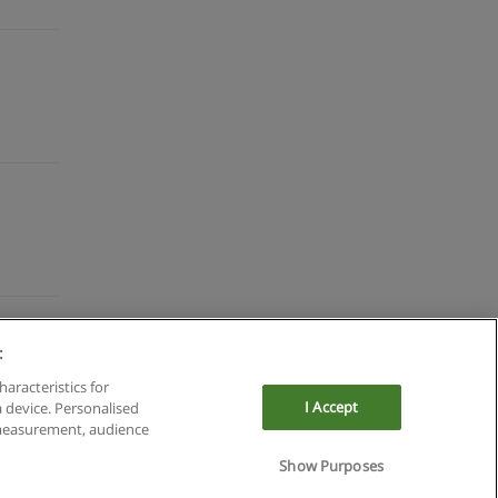
:
haracteristics for
I Accept
a device. Personalised
 measurement, audience
Show Purposes