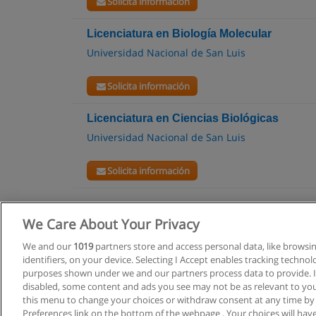
Solicita información
Licenciatura en Biología Molecular
Universidad Nacional de San Luis
Solicita información
Licenciatura en Ciencias Biológicas
Universidad Nacional de San Luis
Solicita información
We Care About Your Privacy
We and our
1019
partners store and access personal data, like browsi
identifiers, on your device. Selecting I Accept enables tracking techno
purposes shown under we and our partners process data to provide. If
disabled, some content and ads you see may not be as relevant to you
this menu to change your choices or withdraw consent at any time by
Preferences link on the bottom of the webpage . Your choices will have