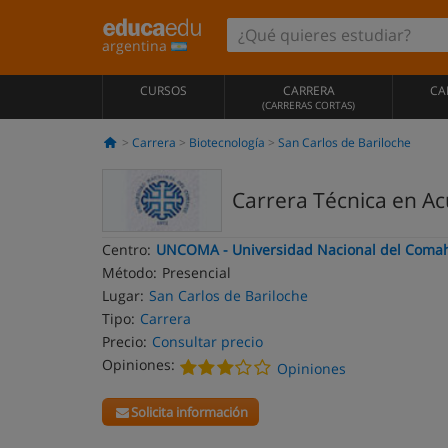
argentina
CURSOS
CARRERA
CA
(CARRERAS CORTAS)
Carrera
Biotecnología
San Carlos de Bariloche
Carrera Técnica en A
Centro:
UNCOMA - Universidad Nacional del Coma
Método:
Presencial
Lugar:
San Carlos de Bariloche
Tipo:
Carrera
Precio:
Consultar precio
Opiniones:
Opiniones
Solicita información