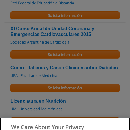
Red Federal de Educación a Distancia
Solicita información
XI Curso Anual de Unidad Coronaria y
Emergencias Cardiovasculares 2015
Sociedad Argentina de Cardiología
Solicita información
Curso - Talleres y Casos Clínicos sobre Diabetes
UBA - Facultad de Medicina
Solicita información
Licenciatura en Nutrición
UM - Universidad Maimónides
Solicita información
We Care About Your Privacy