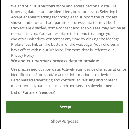
Curso de Reflexología Podal Intensivo
We and our
1019
partners store and access personal data, like
browsing data or unique identifiers, on your device. Selecting I
Centro Holistico Jana Nasif
Accept enables tracking technologies to support the purposes
shown under we and our partners process data to provide. If
Solicita información
trackers are disabled, some content and ads you see may not be as
relevant to you. You can resurface this menu to change your
choices or withdraw consent at any time by clicking the Manage
Preferences link on the bottom of the webpage . Your choices will
have effect within our Website. For more details, refer to our
Privacy Policy.
Reglas de uso
We and our partners process data to provide:
Privacidad de datos
Use precise geolocation data. Actively scan device characteristics for
identification. Store and/or access information on a device.
Contactar con Educaedu
Personalised advertising and content, advertising and content
measurement, audience research and services development.
List of Partners (vendors)
Copyright © Educaedu Business S.L. - CIF : B-95610580: -
www.educaedu.com.ar
I Accept
Show Purposes