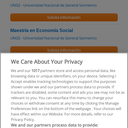
UNGS - Universidad Nacional de General Sarmiento
Solicita información
Maestría en Economía Social
UNGS - Universidad Nacional de General Sarmiento
Solicita información
We Care About Your Privacy
Maestría en Micro, Pequeñas y Medianas
empresas
We and our
1017
partners store and access personal data, like
browsing data or unique identifiers, on your device. Selecting I
UNLA - Universidad Nacional de Lanús
Accept enables tracking technologies to support the purposes
shown under we and our partners process data to provide. If
Solicita información
trackers are disabled, some content and ads you see may not be as
relevant to you. You can resurface this menu to change your
choices or withdraw consent at any time by clicking the Manage
Preferences link on the bottom of the webpage . Your choices will
have effect within our Website. For more details, refer to our
Privacy Policy.
Reglas de uso
We and our partners process data to provide: