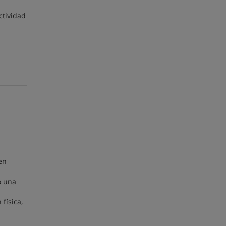
ctividad
en
o una
física,