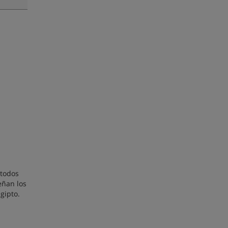
étodos
eñan los
gipto.