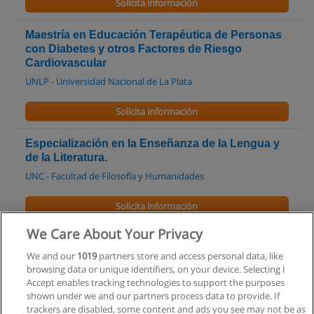
Solicita información
Maestría en Educación Terapéutica de Personas
con Diabetes y otros Factores de Riesgo
Cardiovascular
UNLP - Universidad Nacional de La Plata
Solicita información
Especialización en la Enseñanza de la Lengua y
de la Literatura.
UNC - Facultad de Filosofía y Humanidades
Solicita información
We Care About Your Privacy
Especialización en Adolescencia (orientación en
Educación)
We and our
1019
partners store and access personal data, like
browsing data or unique identifiers, on your device. Selecting I
UNC - Facultad de Psicología
Accept enables tracking technologies to support the purposes
shown under we and our partners process data to provide. If
Solicita información
trackers are disabled, some content and ads you see may not be as