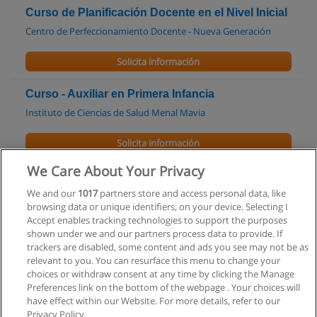
Curso de Planificación Docente en el Nivel Inicial
Centro de Perfeccionamiento Docente - Nueva Generación
Solicita información
Curso - Auxiliar en Primera Infancia
Instituto de Ciencias de Salud Menal Mavia
Solicita información
We Care About Your Privacy
Profesorado de Educación Superior en
Portugués
We and our
1017
partners store and access personal data, like
browsing data or unique identifiers, on your device. Selecting I
ENS Lenguas Vivas "Sofía Spangenberg"
Accept enables tracking technologies to support the purposes
shown under we and our partners process data to provide. If
Solicita información
trackers are disabled, some content and ads you see may not be as
relevant to you. You can resurface this menu to change your
choices or withdraw consent at any time by clicking the Manage
Preferences link on the bottom of the webpage . Your choices will
have effect within our Website. For more details, refer to our
Privacy Policy.