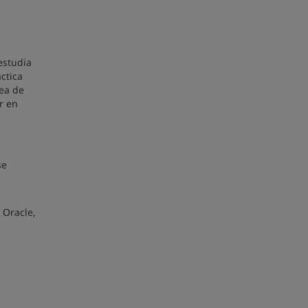
estudia
ctica
rea de
r en
se
 Oracle,