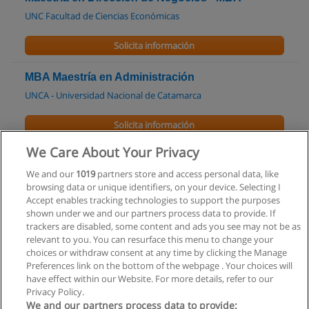
UNC Facultad de Ciencias Económicas
Solicita información
MBA Maestría en Administración
UNCA - Universidad Nacional de Catamarca
Solicita información
We Care About Your Privacy
Maestría en Economía y Administración
Estratégica de Negocios
We and our
1019
partners store and access personal data, like
browsing data or unique identifiers, on your device. Selecting I
UCCuyo - Universidad Católica de Cuyo
Accept enables tracking technologies to support the purposes
shown under we and our partners process data to provide. If
Solicita información
trackers are disabled, some content and ads you see may not be as
relevant to you. You can resurface this menu to change your
choices or withdraw consent at any time by clicking the Manage
Preferences link on the bottom of the webpage . Your choices will
have effect within our Website. For more details, refer to our
Privacy Policy.
Reglas de uso
We and our partners process data to provide: