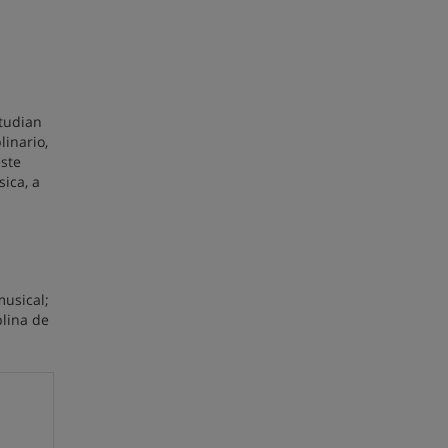
studian
linario,
este
ica, a
musical;
plina de