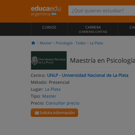
argentina
CURSOS
CARRERA
CA
(CARRERAS CORTAS)
Master
Psicología - Todas
La Plata
Maestría en Psicología
Centro:
UNLP - Universidad Nacional de La Plata
Método:
Presencial
Lugar:
La Plata
Tipo:
Master
Precio:
Consultar precio
Solicita información