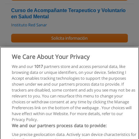
Curso de Acompañante Terapeutico y Voluntario
en Salud Mental
Instituto Red Sanar
Solicita información
Curso Anual de Capacitación en Coordinación
We Care About Your Privacy
de Grupos y Equipos de Trabajo con
MultiRecursos Técnicos
We and our
1017
partners store and access personal data, like
browsing data or unique identifiers, on your device. Selecting I
IIG Instituto de Investigaciones Grupales
Accept enables tracking technologies to support the purposes
shown under we and our partners process data to provide. If
Solicita información
trackers are disabled, some content and ads you see may not be as
relevant to you. You can resurface this menu to change your
choices or withdraw consent at any time by clicking the Manage
Preferences link on the bottom of the webpage . Your choices will
have effect within our Website. For more details, refer to our
Privacy Policy.
Reglas de uso
We and our partners process data to provide:
Privacidad de datos
Use precise geolocation data. Actively scan device characteristics for