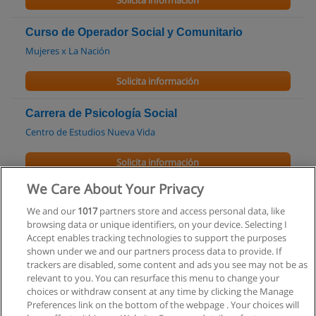
Solicita información
Curso de Operador Social y Comunitario
Mujeres x La Nación
Solicita información
Carrera de Psicología Social
Centro de Estudios Nueva Vida
Solicita información
We Care About Your Privacy
Curso Psicología Social A Distancia
We and our
1017
partners store and access personal data, like
IDESBA - INSTITUTO DE ESTUDIOS SUPERIORES DE BUENOS
browsing data or unique identifiers, on your device. Selecting I
AIRES
Accept enables tracking technologies to support the purposes
shown under we and our partners process data to provide. If
Solicita información
trackers are disabled, some content and ads you see may not be as
relevant to you. You can resurface this menu to change your
choices or withdraw consent at any time by clicking the Manage
Preferences link on the bottom of the webpage . Your choices will