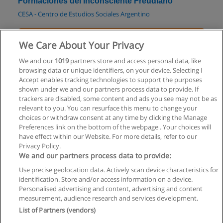
Formaciones del Inconsciente Freudiano
CESA - Centro de Estudios Sociales Argentino
Solicita información
We Care About Your Privacy
Curso de Psicología Social
We and our
1019
partners store and access personal data, like
browsing data or unique identifiers, on your device. Selecting I
UPE - Universidad Popular Enseñaje
Accept enables tracking technologies to support the purposes
shown under we and our partners process data to provide. If
Solicita información
trackers are disabled, some content and ads you see may not be as
relevant to you. You can resurface this menu to change your
choices or withdraw consent at any time by clicking the Manage
Preferences link on the bottom of the webpage . Your choices will
have effect within our Website. For more details, refer to our
Privacy Policy.
Reglas de uso
We and our partners process data to provide:
Privacidad de datos
Use precise geolocation data. Actively scan device characteristics for
identification. Store and/or access information on a device.
Contactar con Educaedu
Personalised advertising and content, advertising and content
measurement, audience research and services development.
List of Partners (vendors)
Copyright © Educaedu Business S.L. - CIF : B-95610580: -
www.educaedu.com.ar