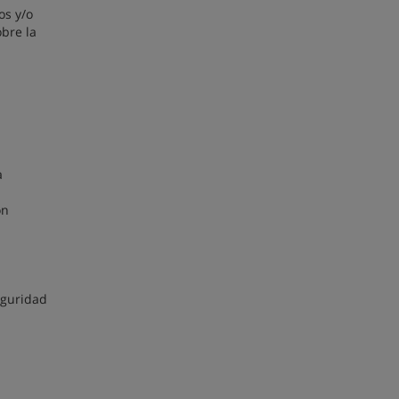
os y/o
obre la
a
ón
seguridad