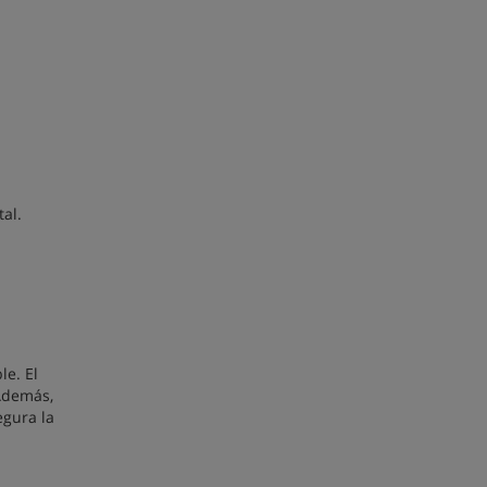
al.
le. El
 Además,
egura la