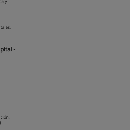
ca y
tales,
ital -
ción,
d