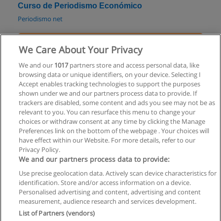
Curso de Periodismo Económico
Periodismo net
Solicita información
We Care About Your Privacy
Curso de Periodismo Turístico
We and our
1017
partners store and access personal data, like
browsing data or unique identifiers, on your device. Selecting I
Periodismo net
Accept enables tracking technologies to support the purposes
shown under we and our partners process data to provide. If
Solicita información
trackers are disabled, some content and ads you see may not be as
relevant to you. You can resurface this menu to change your
choices or withdraw consent at any time by clicking the Manage
Preferences link on the bottom of the webpage . Your choices will
have effect within our Website. For more details, refer to our
Privacy Policy.
Reglas de uso
We and our partners process data to provide:
Privacidad de datos
Use precise geolocation data. Actively scan device characteristics for
identification. Store and/or access information on a device.
Contactar con Educaedu
Personalised advertising and content, advertising and content
measurement, audience research and services development.
Copyright © Educaedu Business S.L. - CIF : B-95610580: -
List of Partners (vendors)