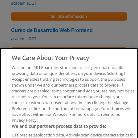
academiaDGT
Solicita información
Curso de Desarrollo Web Frontend
academiaDGT
Solicita información
We Care About Your Privacy
Cursos de Excel: Nivel Básico
We and our
1019
partners store and access personal data, like
browsing data or unique identifiers, on your device. Selecting I
CEPE Idiomas
Accept enables tracking technologies to support the purposes
shown under we and our partners process data to provide. If
Solicita información
trackers are disabled, some content and ads you see may not be as
relevant to you. You can resurface this menu to change your
choices or withdraw consent at any time by clicking the Manage
Preferences link on the bottom of the webpage . Your choices will
have effect within our Website. For more details, refer to our
Privacy Policy.
Reglas de uso
We and our partners process data to provide:
Privacidad de datos
Use precise geolocation data. Actively scan device characteristics for