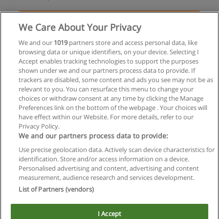
Solicita información
We Care About Your Privacy
Curso PFP Efectos Visuales
We and our
1019
partners store and access personal data, like
browsing data or unique identifiers, on your device. Selecting I
I.C. Image Campus SA
Accept enables tracking technologies to support the purposes
shown under we and our partners process data to provide. If
Solicita información
trackers are disabled, some content and ads you see may not be as
relevant to you. You can resurface this menu to change your
choices or withdraw consent at any time by clicking the Manage
Preferences link on the bottom of the webpage . Your choices will
have effect within our Website. For more details, refer to our
Privacy Policy.
Reglas de uso
We and our partners process data to provide:
Privacidad de datos
Use precise geolocation data. Actively scan device characteristics for
identification. Store and/or access information on a device.
Contactar con Educaedu
Personalised advertising and content, advertising and content
measurement, audience research and services development.
List of Partners (vendors)
Copyright © Educaedu Business S.L. - CIF : B-95610580: -
www.educaedu.com.ar
I Accept