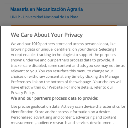
Maestría en Mecanización Agraria
UNLP - Universidad Nacional de La Plata
Solicita información
We Care About Your Privacy
Especialización en Economía Agroalimentaria
We and our
1019
partners store and access personal data, like
browsing data or unique identifiers, on your device. Selecting I
UNLP - Universidad Nacional de La Plata
Accept enables tracking technologies to support the purposes
shown under we and our partners process data to provide. If
Solicita información
trackers are disabled, some content and ads you see may not be as
relevant to you. You can resurface this menu to change your
choices or withdraw consent at any time by clicking the Manage
Preferences link on the bottom of the webpage . Your choices will
have effect within our Website. For more details, refer to our
Privacy Policy.
Reglas de uso
We and our partners process data to provide:
Privacidad de datos
Use precise geolocation data. Actively scan device characteristics for
identification. Store and/or access information on a device.
Contactar con Educaedu
Personalised advertising and content, advertising and content
measurement, audience research and services development.