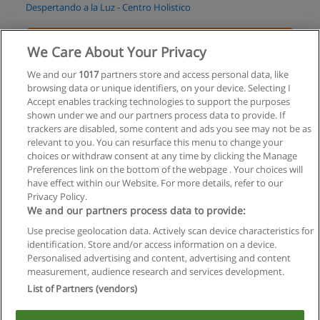
Despertando a la Luz - Centro Holistico
Solicita información
We Care About Your Privacy
Curso Virtual Memoria Celular
We and our
1017
partners store and access personal data, like
browsing data or unique identifiers, on your device. Selecting I
Despertando a la Luz - Centro Holistico
Accept enables tracking technologies to support the purposes
shown under we and our partners process data to provide. If
Solicita información
trackers are disabled, some content and ads you see may not be as
relevant to you. You can resurface this menu to change your
choices or withdraw consent at any time by clicking the Manage
Preferences link on the bottom of the webpage . Your choices will
have effect within our Website. For more details, refer to our
Privacy Policy.
Reglas de uso
We and our partners process data to provide:
Privacidad de datos
Use precise geolocation data. Actively scan device characteristics for
identification. Store and/or access information on a device.
Contactar con Educaedu
Personalised advertising and content, advertising and content
measurement, audience research and services development.
List of Partners (vendors)
Copyright © Educaedu Business S.L. - CIF : B-95610580: -
www.educaedu.com.ar