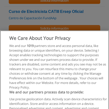
Solicita información
Curso de Electricista CATIII Ersep Oficial
Centro de Capacitación FundAAp
Solicita información
We Care About Your Privacy
Especialización en Ciencia y Tecnología de
Alimentos
We and our
1019
partners store and access personal data, like
browsing data or unique identifiers, on your device. Selecting I
UNSE - Universidad Nacional de Santiago del Estero
Accept enables tracking technologies to support the purposes
shown under we and our partners process data to provide. If
Solicita información
trackers are disabled, some content and ads you see may not be as
relevant to you. You can resurface this menu to change your
choices or withdraw consent at any time by clicking the Manage
Preferences link on the bottom of the webpage . Your choices will
have effect within our Website. For more details, refer to our
Privacy Policy.
Reglas de uso
We and our partners process data to provide:
Privacidad de datos
Use precise geolocation data. Actively scan device characteristics for
identification. Store and/or access information on a device.
Contactar con Educaedu
Personalised advertising and content, advertising and content