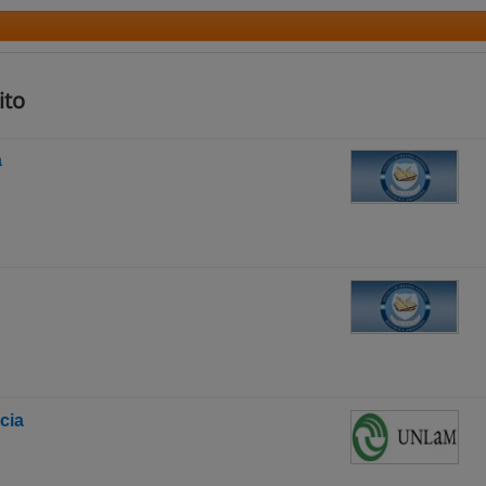
ito
a
cia