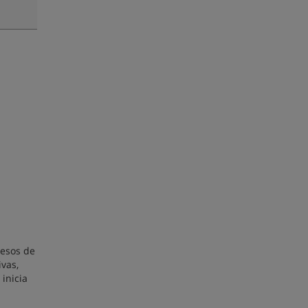
cesos de
ivas,
inicia