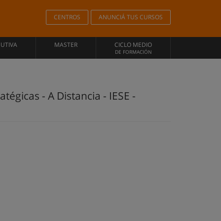
CENTROS
ANUNCIÁ TUS CURSOS
CUTIVA
MASTER
CICLO MEDIO
DE FORMACIÓN
égicas - A Distancia - IESE -