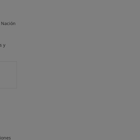
a Nación
s y
iones