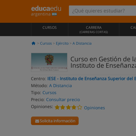
argentina
CURSOS
CARRERA
CA
(CARRERAS CORTAS)
Cursos
Ejército
A Distancia
Curso en Gestión de la
Instituto de Enseñanza
Centro:
IESE - Instituto de Enseñanza Superior del E
Método:
A Distancia
Tipo:
Cursos
Precio:
Consultar precio
Opiniones:
Opiniones
Solicita información