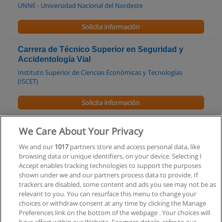
UNNE - Universidad Nacional del Nordeste
Solicita información
Carrera de Técnico Superior en Seguridad y
Accidentología Vial
Instituto Superior de Ciencias Económicas y Tecnologías
(ISCET)
Solicita información
Carrera de Técnico Superior en Documentología
We Care About Your Privacy
Legal
We and our
1017
partners store and access personal data, like
Instituto Superior de Ciencias Económicas y Tecnologías
browsing data or unique identifiers, on your device. Selecting I
(ISCET)
Accept enables tracking technologies to support the purposes
shown under we and our partners process data to provide. If
Solicita información
trackers are disabled, some content and ads you see may not be as
relevant to you. You can resurface this menu to change your
choices or withdraw consent at any time by clicking the Manage
Preferences link on the bottom of the webpage . Your choices will