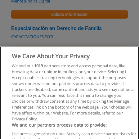
Mente Juridica Digital
Solicita información
Especialización en Derecho de Familia
CAPACITACIONES FOTI
Solicita información
We Care About Your Privacy
Curso - Taller online Sobre Redacción Jurídica
We and our
1019
partners store and access personal data, like
browsing data or unique identifiers, on your device. Selecting I
Mente Juridica Digital
Accept enables tracking technologies to support the purposes
shown under we and our partners process data to provide. If
Solicita información
trackers are disabled, some content and ads you see may not be as
relevant to you. You can resurface this menu to change your
choices or withdraw consent at any time by clicking the Manage
Preferences link on the bottom of the webpage . Your choices will
have effect within our Website. For more details, refer to our
Privacy Policy.
Reglas de uso
We and our partners process data to provide:
Privacidad de datos
Use precise geolocation data. Actively scan device characteristics for