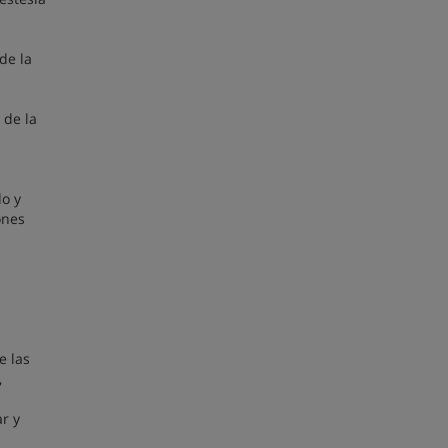
de la
 de la
do y
ones
e las
,
r y