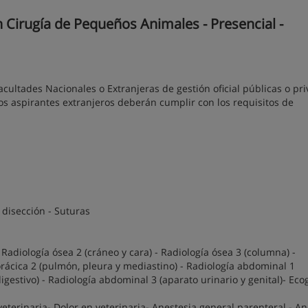
 Cirugía de Pequeños Animales - Presencial -
cultades Nacionales o Extranjeras de gestión oficial públicas o pr
os aspirantes extranjeros deberán cumplir con los requisitos de
 disección - Suturas
Radiología ósea 2 (cráneo y cara) - Radiología ósea 3 (columna) -
torácica 2 (pulmón, pleura y mediastino) - Radiología abdominal 1
gestivo) - Radiología abdominal 3 (aparato urinario y genital)- Eco
eterinaria- Dolor en veterinaria- Anestesia general parenteral - An