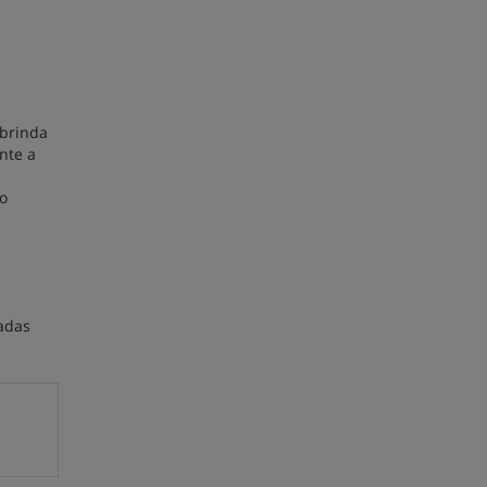
 brinda
nte a
io
radas