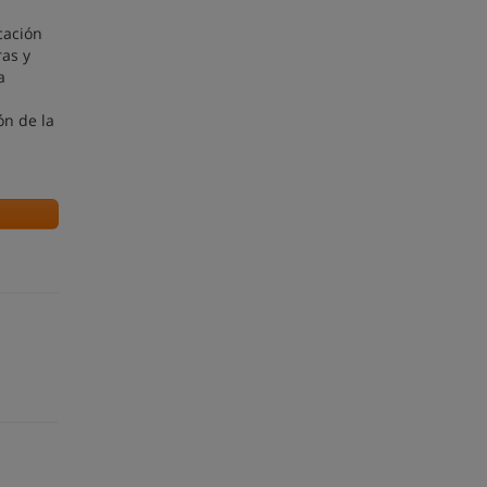
cación
ras y
a
ón de la