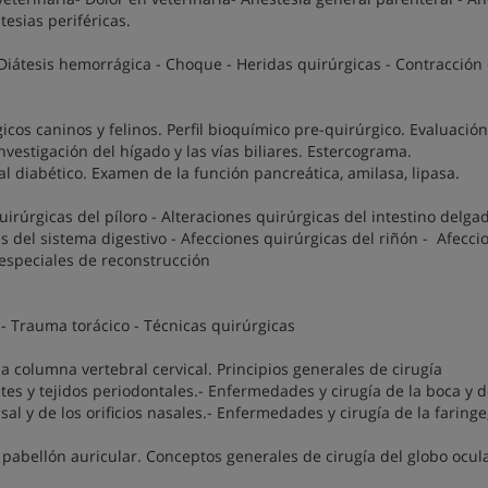
tesias periféricas.
- Diátesis hemorrágica - Choque - Heridas quirúrgicas - Contracción 
gicos caninos y felinos. Perfil bioquímico pre-quirúrgico. Evaluación
vestigación del hígado y las vías biliares. Estercograma.
l diabético. Examen de la función pancreática, amilasa, lipasa.
irúrgicas del píloro - Alteraciones quirúrgicas del intestino delga
 del sistema digestivo - Afecciones quirúrgicas del riñón - Afecci
s especiales de reconstrucción
- Trauma torácico - Técnicas quirúrgicas
a columna vertebral cervical. Principios generales de cirugía
es y tejidos periodontales.- Enfermedades y cirugía de la boca y d
l y de los orificios nasales.- Enfermedades y cirugía de la faringe
pabellón auricular. Conceptos generales de cirugía del globo ocula