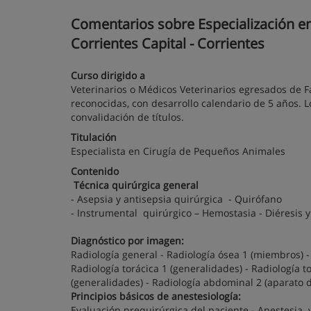
Comentarios sobre Especialización en
Corrientes Capital - Corrientes
Curso dirigido a
Veterinarios o Médicos Veterinarios egresados de Fa
reconocidas, con desarrollo calendario de 5 años. L
convalidación de títulos.
Titulación
Especialista en Cirugía de Pequeños Animales
Contenido
Técnica quirúrgica general
- Asepsia y antisepsia quirúrgica - Quirófano
- Instrumental quirúrgico – Hemostasia - Diéresis y
Diagnóstico por imagen:
Radiología general - Radiología ósea 1 (miembros) - 
Radiología torácica 1 (generalidades) - Radiología 
(generalidades) - Radiología abdominal 2 (aparato di
Principios básicos de anestesiología:
Evaluación prequirúrgica del paciente - Anestesia v