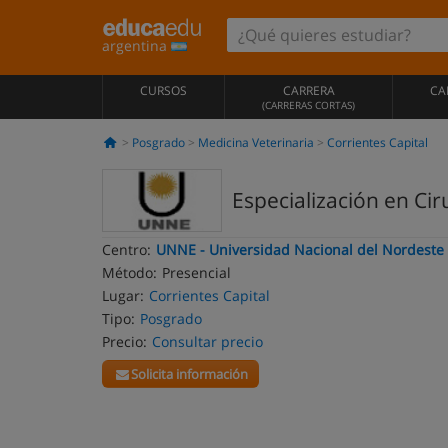
argentina
CURSOS
CARRERA
CA
(CARRERAS CORTAS)
Posgrado
Medicina Veterinaria
Corrientes Capital
Especialización en Ci
Centro:
UNNE - Universidad Nacional del Nordeste
Método:
Presencial
Lugar:
Corrientes Capital
Tipo:
Posgrado
Precio:
Consultar precio
Solicita información