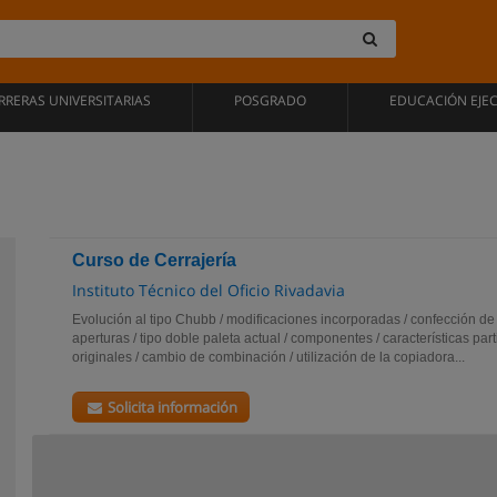
RRERAS UNIVERSITARIAS
POSGRADO
EDUCACIÓN EJE
Curso de Cerrajería
Instituto Técnico del Oficio Rivadavia
Evolución al tipo Chubb / modificaciones incorporadas / confección de 
aperturas / tipo doble paleta actual / componentes / características par
originales / cambio de combinación / utilización de la copiadora...
Solicita información