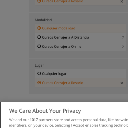
Cursos Cerrajería Rosario
Modalidad
Cualquier modalidad
Cursos Cerrajería A Distancia
7
Cursos Cerrajería Online
2
Lugar
Cualquier lugar
Cursos Cerrajería Rosario
We Care About Your Privacy
We and our
1017
partners store and access personal data, like browsi
identifiers, on your device. Selecting I Accept enables tracking techno