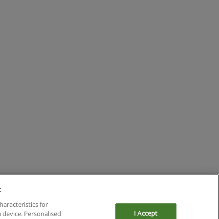
:
haracteristics for
I Accept
a device. Personalised