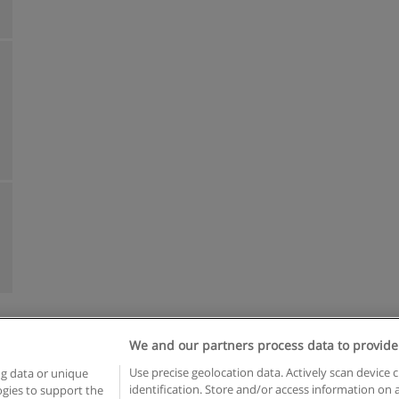
We and our partners process data to provide
Reglas de uso
Privacidad de datos
Contactar con Educaedu
Use precise geolocation data. Actively scan device c
ng data or unique
identification. Store and/or access information on 
logies to support the