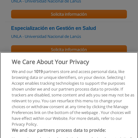
UNLA - Universidad Nacional de Lanús
Solicita información
Especialización en Gestión en Salud
UNLA - Universidad Nacional de Lanús
Solicita información
We Care About Your Privacy
Maestría en Epidemiología Gestión y Políticas de
Salud
We and our
1019
partners store and access personal data, like
browsing data or unique identifiers, on your device. Selecting I
UNLA - Universidad Nacional de Lanús
Accept enables tracking technologies to support the purposes
shown under we and our partners process data to provide. If
Solicita información
trackers are disabled, some content and ads you see may not be as
relevant to you. You can resurface this menu to change your
choices or withdraw consent at any time by clicking the Manage
Preferences link on the bottom of the webpage . Your choices will
have effect within our Website. For more details, refer to our
Privacy Policy.
Reglas de uso
We and our partners process data to provide:
Privacidad de datos