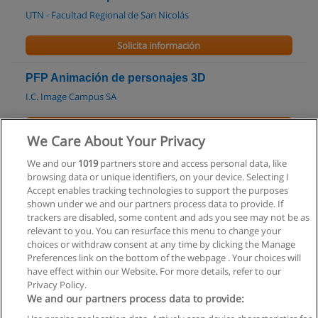
UTN - Facultad Regional de San Nicolás
Solicita información
PFP Animación de personajes 3D
I.C. Image Campus SA
Solicita información
We Care About Your Privacy
Curso de Modelado 3D.
We and our
1019
partners store and access personal data, like
browsing data or unique identifiers, on your device. Selecting I
I.C. Image Campus SA
Accept enables tracking technologies to support the purposes
shown under we and our partners process data to provide. If
Solicita información
trackers are disabled, some content and ads you see may not be as
relevant to you. You can resurface this menu to change your
choices or withdraw consent at any time by clicking the Manage
Preferences link on the bottom of the webpage . Your choices will
have effect within our Website. For more details, refer to our
Privacy Policy.
Reglas de uso
We and our partners process data to provide:
Privacidad de datos