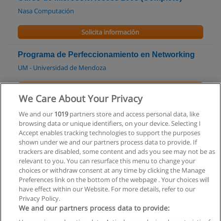
Nasa Computación
Solicita información
Programa de Perfeccionamiento en Networking
UM - Universidad de Mendoza
Solicita información
We Care About Your Privacy
Tecnicatura Superior en Programación
We and our
1019
partners store and access personal data, like
browsing data or unique identifiers, on your device. Selecting I
UTN - Facultad Regional Mendoza
Accept enables tracking technologies to support the purposes
shown under we and our partners process data to provide. If
Solicita información
trackers are disabled, some content and ads you see may not be as
relevant to you. You can resurface this menu to change your
choices or withdraw consent at any time by clicking the Manage
Preferences link on the bottom of the webpage . Your choices will
have effect within our Website. For more details, refer to our
Privacy Policy.
Reglas de uso
We and our partners process data to provide:
Privacidad de datos