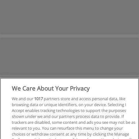
We Care About Your Privacy
1
2
Siguiente
We and our
1017
partners store and access personal data, like
browsing data or unique identifiers, on your device. Selecting I
Página
1
de
2
Accept enables tracking technologies to support the purposes
shown under we and our partners process data to provide. If
Ver cursos históricos
trackers are disabled, some content and ads you see may not be as
relevant to you. You can resurface this menu to change your
choices or withdraw consent at any time by clicking the Manage