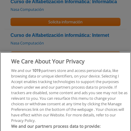
Curso de Alfabetización Informática: Informática
Nasa Computación
Solicita información
Curso de Alfabetización informática: Internet
Nasa Computación
Solicita información
We Care About Your Privacy
Curso de Introducción a la Informática
We and our
1019
partners store and access personal data, like
browsing data or unique identifiers, on your device. Selecting I
Nasa Computación
Accept enables tracking technologies to support the purposes
shown under we and our partners process data to provide. If
Solicita información
trackers are disabled, some content and ads you see may not be as
relevant to you. You can resurface this menu to change your
choices or withdraw consent at any time by clicking the Manage
Preferences link on the bottom of the webpage . Your choices will
have effect within our Website. For more details, refer to our
Privacy Policy.
Reglas de uso
We and our partners process data to provide: