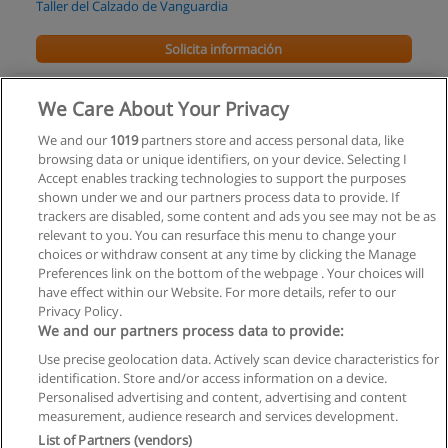
Taller del Calzado de Vanguardia
Solicita información
Curso: Workshop de Técnicas de Moldeo de
We Care About Your Privacy
Caucho y Coladas en Resina, Poliuretano,
Concreto, Ceras, etc.
We and our
1019
partners store and access personal data, like
browsing data or unique identifiers, on your device. Selecting I
Joyería Contemporánea
Accept enables tracking technologies to support the purposes
shown under we and our partners process data to provide. If
Solicita información
trackers are disabled, some content and ads you see may not be as
relevant to you. You can resurface this menu to change your
choices or withdraw consent at any time by clicking the Manage
Preferences link on the bottom of the webpage . Your choices will
have effect within our Website. For more details, refer to our
Privacy Policy.
Reglas de uso
We and our partners process data to provide:
Privacidad de datos
Use precise geolocation data. Actively scan device characteristics for
identification. Store and/or access information on a device.
Contactar con Educaedu
Personalised advertising and content, advertising and content
measurement, audience research and services development.
List of Partners (vendors)
Copyright © Educaedu Business S.L. - CIF : B-95610580: -