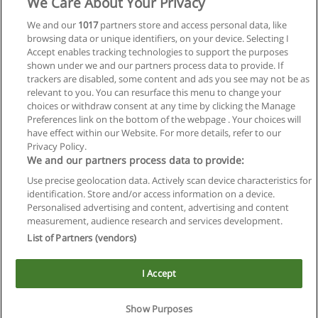
We Care About Your Privacy
Profesorado en Educación Inicial
We and our
1017
partners store and access personal data, like
browsing data or unique identifiers, on your device. Selecting I
UNNE - Universidad Nacional del Nordeste
Accept enables tracking technologies to support the purposes
shown under we and our partners process data to provide. If
Solicita información
trackers are disabled, some content and ads you see may not be as
relevant to you. You can resurface this menu to change your
choices or withdraw consent at any time by clicking the Manage
Preferences link on the bottom of the webpage . Your choices will
have effect within our Website. For more details, refer to our
Privacy Policy.
Reglas de uso
We and our partners process data to provide:
Privacidad de datos
Use precise geolocation data. Actively scan device characteristics for
identification. Store and/or access information on a device.
Contactar con Educaedu
Personalised advertising and content, advertising and content
measurement, audience research and services development.
List of Partners (vendors)
Copyright © Educaedu Business S.L. - CIF : B-95610580: -
www.educaedu.com.ar
I Accept
Show Purposes