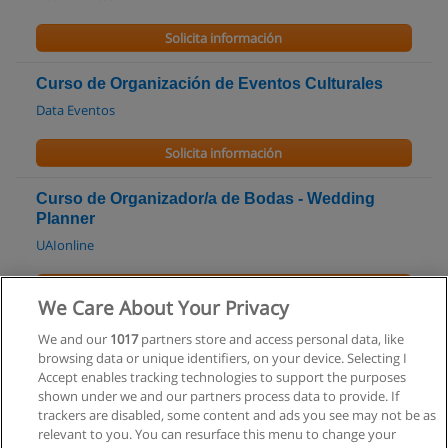
Solicita información
Curso de Organización de Eventos Culturales
Data Eventos
Solicita información
Curso de Organizador/a de Bodas - Wedding
Planner
UAIonline
Solicita información
We Care About Your Privacy
Curso de Organizador de Eventos
We and our
1017
partners store and access personal data, like
browsing data or unique identifiers, on your device. Selecting I
Buenos Aires Educa
Accept enables tracking technologies to support the purposes
shown under we and our partners process data to provide. If
Solicita información
trackers are disabled, some content and ads you see may not be as
relevant to you. You can resurface this menu to change your