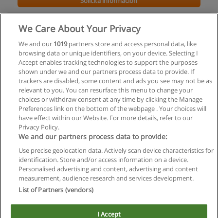
Solicita información
Carrera Técnica en Organización de Eventos y
We Care About Your Privacy
Espectáculos
We and our
1019
partners store and access personal data, like
ISPRA Instituto Superior de Protocolo de la República
browsing data or unique identifiers, on your device. Selecting I
Argentina
Accept enables tracking technologies to support the purposes
shown under we and our partners process data to provide. If
Solicita información
trackers are disabled, some content and ads you see may not be as
relevant to you. You can resurface this menu to change your
choices or withdraw consent at any time by clicking the Manage
Preferences link on the bottom of the webpage . Your choices will
have effect within our Website. For more details, refer to our
Privacy Policy.
Reglas de uso
We and our partners process data to provide:
Privacidad de datos
Use precise geolocation data. Actively scan device characteristics for
identification. Store and/or access information on a device.
Contactar con Educaedu
Personalised advertising and content, advertising and content
measurement, audience research and services development.
List of Partners (vendors)
Copyright © Educaedu Business S.L. - CIF : B-95610580: -
www.educaedu.com.ar
I Accept