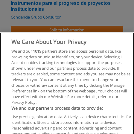
Instrumentos para el progreso de proyectos
Institucionales
Conciencia Grupo Consultor
Solicita información
We Care About Your Privacy
Maestría y Especialización en Ingeniería en
Calidad
We and our
1019
partners store and access personal data, like
browsing data or unique identifiers, on your device. Selecting I
UTN - Facultad Regional de Buenos Aires
Accept enables tracking technologies to support the purposes
shown under we and our partners process data to provide. If
Solicita información
trackers are disabled, some content and ads you see may not be as
relevant to you. You can resurface this menu to change your
choices or withdraw consent at any time by clicking the Manage
Preferences link on the bottom of the webpage . Your choices will
have effect within our Website. For more details, refer to our
Privacy Policy.
Reglas de uso
We and our partners process data to provide:
Privacidad de datos
Use precise geolocation data. Actively scan device characteristics for
identification. Store and/or access information on a device.
Contactar con Educaedu
Personalised advertising and content, advertising and content
measurement, audience research and services development.