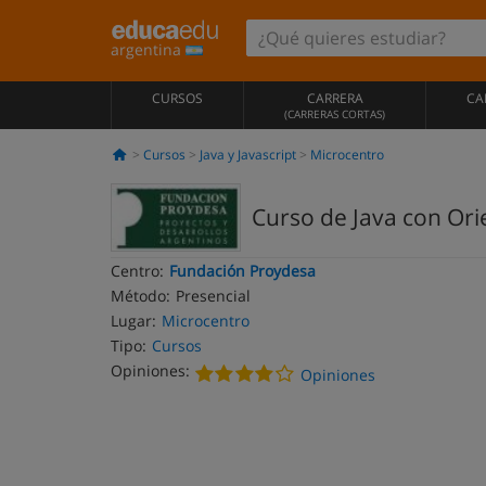
argentina
CURSOS
CARRERA
CA
(CARRERAS CORTAS)
Cursos
Java y Javascript
Microcentro
Curso de Java con Ori
Centro:
Fundación Proydesa
Método:
Presencial
Lugar:
Microcentro
Tipo:
Cursos
Opiniones:
Opiniones