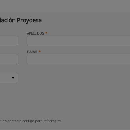
ación Proydesa
APELLIDOS
E-MAIL
á en contacto contigo para informarte