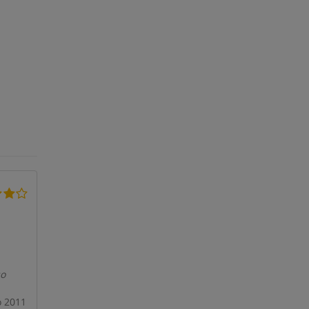
so
o 2011