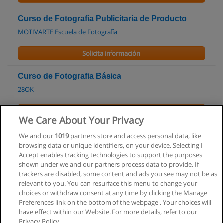
Curso de Fotografía Publicitaria de Producto
MOTIVARTE Escuela de Fotografía
Solicita información
Curso de Fotografia Básica
28OK
Solicita información
We Care About Your Privacy
Curso de Fotografia Publicitaria y de Producto
We and our
1019
partners store and access personal data, like
browsing data or unique identifiers, on your device. Selecting I
28OK
Accept enables tracking technologies to support the purposes
shown under we and our partners process data to provide. If
Solicita información
trackers are disabled, some content and ads you see may not be as
relevant to you. You can resurface this menu to change your
choices or withdraw consent at any time by clicking the Manage
Preferences link on the bottom of the webpage . Your choices will
have effect within our Website. For more details, refer to our
Privacy Policy.