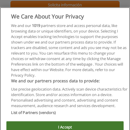
Solicita información
We Care About Your Privacy
Curso de Armado, Reparación y Mantenimiento
de PC
We and our
1019
partners store and access personal data, like
browsing data or unique identifiers, on your device. Selecting I
INDET Instituto de Enseñanza en Tecnología Informática
Accept enables tracking technologies to support the purposes
shown under we and our partners process data to provide. If
Solicita información
trackers are disabled, some content and ads you see may not be as
relevant to you. You can resurface this menu to change your
choices or withdraw consent at any time by clicking the Manage
Preferences link on the bottom of the webpage . Your choices will
have effect within our Website. For more details, refer to our
Privacy Policy.
Reglas de uso
We and our partners process data to provide:
Privacidad de datos
Use precise geolocation data. Actively scan device characteristics for
identification. Store and/or access information on a device.
Contactar con Educaedu
Personalised advertising and content, advertising and content
measurement, audience research and services development.
Copyright © Educaedu Business S.L. - CIF : B-95610580: -
List of Partners (vendors)
www.educaedu.com.ar
I Accept