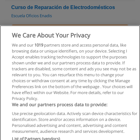
Curso de Reparación de Electrodomésticos
Escuela Oficios Enadis
Solicita información
We Care About Your Privacy
Curso de Manejo
We and our
1019
partners store and access personal data, like
browsing data or unique identifiers, on your device. Selecting I
Academia Gustavo1ero
Accept enables tracking technologies to support the purposes
shown under we and our partners process data to provide. If
Solicita información
trackers are disabled, some content and ads you see may not be as
relevant to you. You can resurface this menu to change your
choices or withdraw consent at any time by clicking the Manage
Preferences link on the bottom of the webpage . Your choices will
have effect within our Website. For more details, refer to our
Privacy Policy.
Reglas de uso
We and our partners process data to provide:
Privacidad de datos
Use precise geolocation data. Actively scan device characteristics for
identification. Store and/or access information on a device.
Contactar con Educaedu
Personalised advertising and content, advertising and content
measurement, audience research and services development.
List of Partners (vendors)
Copyright © Educaedu Business S.L. - CIF : B-95610580: -