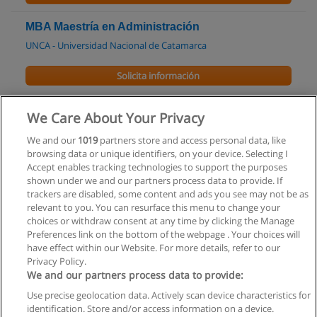
MBA Maestría en Administración
UNCA - Universidad Nacional de Catamarca
Solicita información
Curso -Taller de Actuación de Enfoque y Método
We Care About Your Privacy
Ficcionalista de Cristina Livigni. Dictado por ella
misma..
We and our
1019
partners store and access personal data, like
browsing data or unique identifiers, on your device. Selecting I
CAPET - Centro Argentino de Pedagogía Teatral Ficcionalista
Accept enables tracking technologies to support the purposes
shown under we and our partners process data to provide. If
Solicita información
trackers are disabled, some content and ads you see may not be as
relevant to you. You can resurface this menu to change your
choices or withdraw consent at any time by clicking the Manage
Preferences link on the bottom of the webpage . Your choices will
have effect within our Website. For more details, refer to our
Privacy Policy.
Reglas de uso
We and our partners process data to provide:
Privacidad de datos
Use precise geolocation data. Actively scan device characteristics for
identification. Store and/or access information on a device.