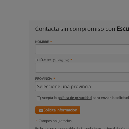
Contacta sin compromiso con
Escu
NOMBRE
TELÉFONO
(10 dígitos)
PROVINCIA
Acepta la
política de privacidad
para enviar la solicitud
Solicita información
*
Campos obligatorios
En breve un responsable de Escuela Internacional de Yoga 