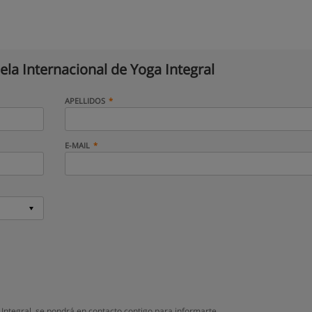
ela Internacional de Yoga Integral
APELLIDOS
E-MAIL
Integral, se pondrá en contacto contigo para informarte