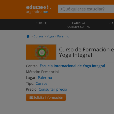
argentina
CURSOS
CARRERA
CA
(CARRERAS CORTAS)
Cursos
Yoga
Palermo
Curso de Formación en
Yoga Integral
Centro:
Escuela Internacional de Yoga Integral
Método:
Presencial
Lugar:
Palermo
Tipo:
Cursos
Precio:
Consultar precio
Solicita información