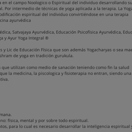
a en el campo Noologico o Espiritual del individuo desarrollando s
al. Por intermedio de técnicas de yoga aplicada a la terapia. La Yog
dificación espiritual del individuo convirtiéndose en una terapia
icina ayurvédica
édica, Satvajaya Ayurvédica, Educación Psicofísica Ayurvédica, Edu
a y Ayur Yoga Integral ®
ras y Lic de Educación Física que son además Yogacharyas o sea ma
ashram de yoga en tradición gurukula.
a que utilizan como medio de sanación teniendo como fin la salud
que la medicina, la piscologica y fisioterapia no entran, siendo una
tiva.
emana.
o: física, mental y por sobre todo espiritual.
s, para lo cual es necesario desarrollar la inteligencia espiritual 