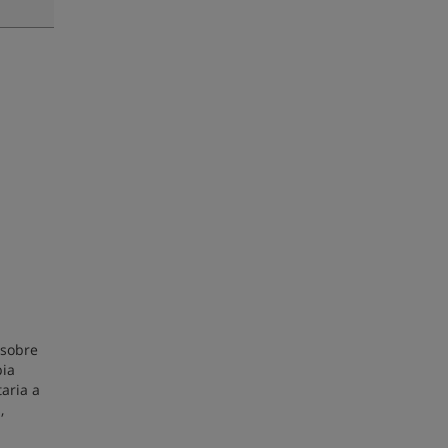
 sobre
pia
aria a
,