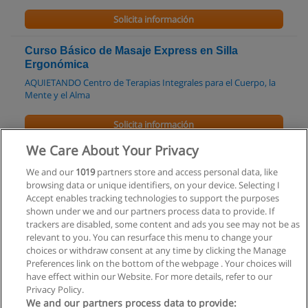
Solicita información
Curso Básico de Masaje Express en Silla
Ergonómica
AQUIETANDO Centro de Terapias Integrales para el Cuerpo, la
Mente y el Alma
Solicita información
We Care About Your Privacy
Curso de Zen Shiatsu
We and our
1019
partners store and access personal data, like
AQUIETANDO Centro de Terapias Integrales para el Cuerpo, la
browsing data or unique identifiers, on your device. Selecting I
Mente y el Alma
Accept enables tracking technologies to support the purposes
shown under we and our partners process data to provide. If
Solicita información
trackers are disabled, some content and ads you see may not be as
relevant to you. You can resurface this menu to change your
choices or withdraw consent at any time by clicking the Manage
Preferences link on the bottom of the webpage . Your choices will
have effect within our Website. For more details, refer to our
Privacy Policy.
Reglas de uso
We and our partners process data to provide: