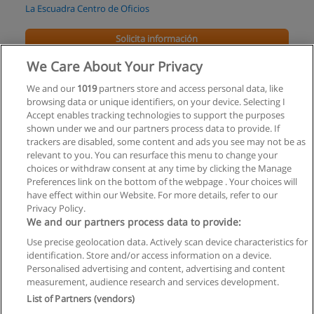
La Escuadra Centro de Oficios
Solicita información
We Care About Your Privacy
Curso - Certificado de Asistencia Presencial al
Curso Básico ó, Avanzado.
We and our
1019
partners store and access personal data, like
browsing data or unique identifiers, on your device. Selecting I
Curso de Fotografía Profesional Daniel Orlando
Accept enables tracking technologies to support the purposes
shown under we and our partners process data to provide. If
Solicita información
trackers are disabled, some content and ads you see may not be as
relevant to you. You can resurface this menu to change your
choices or withdraw consent at any time by clicking the Manage
Preferences link on the bottom of the webpage . Your choices will
have effect within our Website. For more details, refer to our
Privacy Policy.
Reglas de uso
We and our partners process data to provide:
Privacidad de datos
Use precise geolocation data. Actively scan device characteristics for
identification. Store and/or access information on a device.
Contactar con Educaedu
Personalised advertising and content, advertising and content
measurement, audience research and services development.
List of Partners (vendors)
Copyright © Educaedu Business S.L. - CIF : B-95610580: -
www.educaedu.com.ar